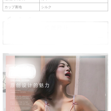
カップ裏地
シルク