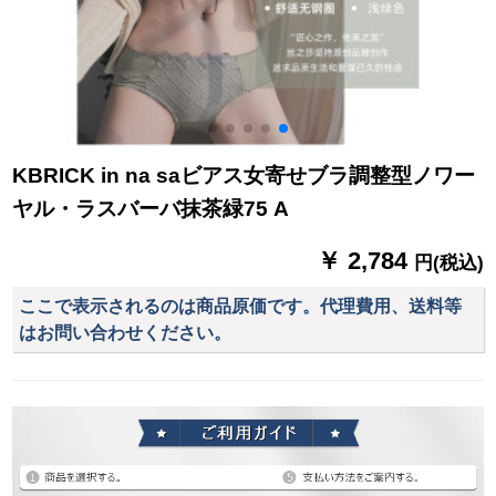
KBRICK in na saビアス女寄せブラ調整型ノワー
ヤル・ラスバーバ抹茶緑75 A
￥ 2,784
円(税込)
ここで表示されるのは商品原価です。代理費用、送料等
はお問い合わせください。