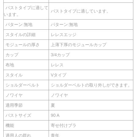
バストタイプに適して
バストタイプに適しています。
います。
パターン:無地
パターン:無地
スタイルの詳細
レレスエッジ
モジュールの厚さ
上薄下厚のモジュールカップ
カップ
3/4カップ
布地
レレス
スタイル
Vタイプ
ショルダーベルト
ショルダーベルトの取り外しができます。
ノワイヤ
ノワイヤ
適用季節
夏
バストサイズ
90 A
機能
寄せ付けブラ
適用人の群れ
青年