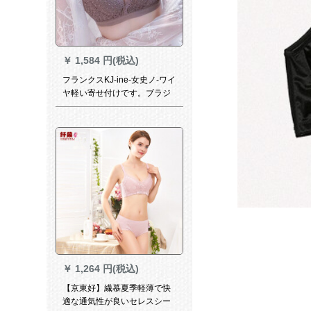
￥
1,584 円(税込)
フランクスKJ-ine-女史ノ-ワイ
ヤ軽い寄せ付けです。ブラジ
ャノ-ノ-ワイヤ神器大コ-ドブ
ラ-セバスブラ70 A=32 A
￥
1,264 円(税込)
【京東好】繊慕夏季軽薄で快
適な通気性が良いセレスシー