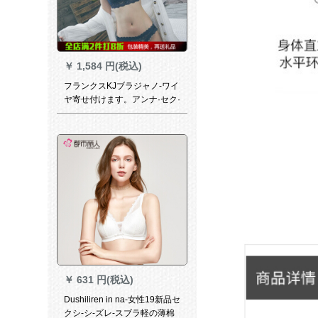
￥
1,584 円(税込)
フランクスKJブラジャノ-ワイ
ヤ寄せ付けます。アンナ·セク·
レ·スブラ·調整型ブザー·セト
3350紺色75 B
￥
631 円(税込)
Dushiliren in na-女性19新品セ
クシ-シ-ズレ-スブラ軽の薄棉