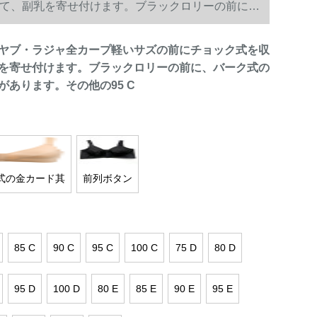
て、副乳を寄せ付けます。ブラックロリーの前に、
ヤブ・ラジャ全カープ軽いサズの前にチョック式を収
を寄せ付けます。ブラックロリーの前に、バーク式の
があります。その他の95 C
式の金カード其
前列ボタン
85 C
90 C
95 C
100 C
75 D
80 D
95 D
100 D
80 E
85 E
90 E
95 E