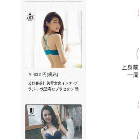
ザスス無スポンジーノワイヤ
寄せ付けられ調整型バセンセ
ン女子史イェネッツ
￥
632 円(税込)
艾舒客前扣美背女史インナ·ブ
ラジャ·快适寄せブラセクシ-诱
惑通気性がいい夏新商品エメ
ラルド32 C/70 C