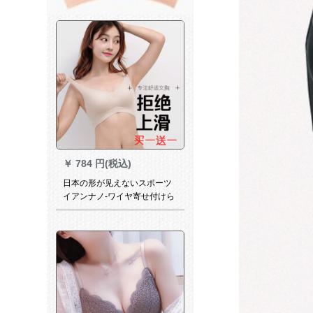
￥
784 円(税込)
日本の形が见えないスポーツ
イアンナノ-ワイヤ寄せ付けら
れたキャミソール女性のバス
ト睡眠ブラジャ軽ランニング
耐冲撃女性の妊妇超軽ヨガ一
枚セットブラブラブラブラブ
ラブラブラブラブラの肌色【1
枚買います。注文は2つ選択で
きます】S（100斤内70 C-75
A）