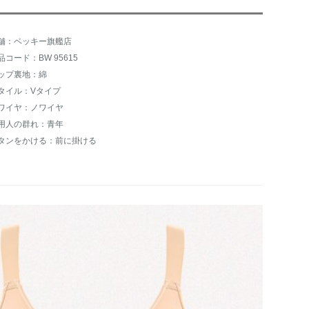
舗：ベッキー旗艦店
品コード：BW 95615
ップ裏地：綿
タイル：Vタイプ
ワイヤ：ノワイヤ
用人の群れ：青年
タンをかける：前に掛ける