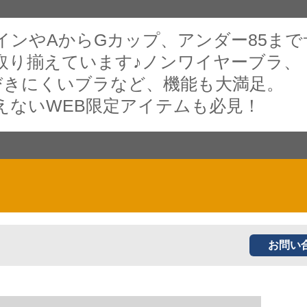
インやAからGカップ、アンダー85まで
取り揃えています♪ノンワイヤーブラ、
びきにくいブラなど、機能も大満足。
えないWEB限定アイテムも必見！
お問い