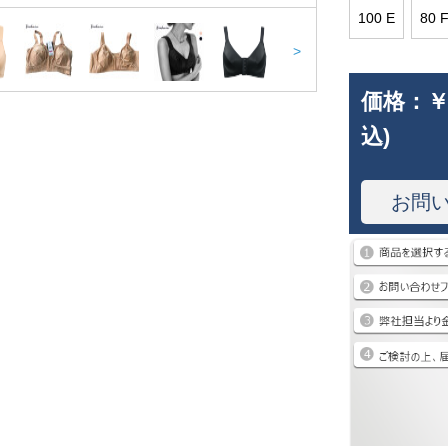
100 E
80 
>
価格：
￥
込)
お問