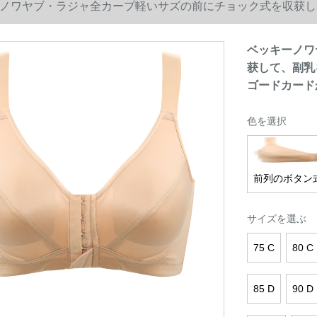
ノワヤブ・ラジャ全カープ軽いサズの前にチョック式を収获し
ゴードカードがあります。その他の95 C
ベッキーノワ
获して、副乳
ゴードカード
色を選択
前列のボタン
サイズを選ぶ
75 C
80 C
85 D
90 D