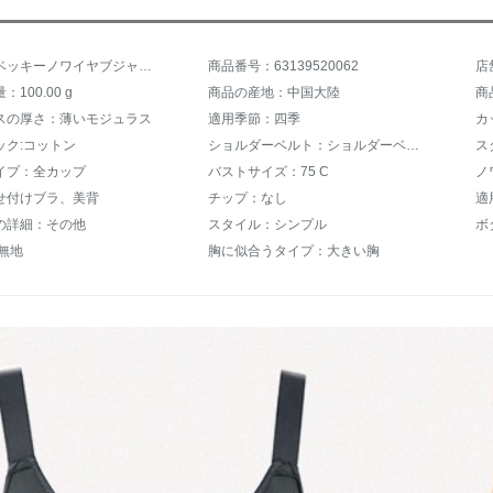
商品名：ベッキーノワイヤブジャ全カップ軽めの大きなサイズの前ボタンベスト式収納サブレリーンナ前ボタン式ゴールドカードその95 C
商品番号：63139520062
店
100.00 g
商品の産地：中国大陸
商
スの厚さ：薄いモジュラス
適用季節：四季
カ
ック:コットン
ショルダーベルト：ショルダーベルトを固定する
ス
イプ：全カップ
バストサイズ：75 C
ノ
せ付けブラ、美背
チップ：なし
適
の詳細：その他
スタイル：シンプル
ボ
無地
胸に似合うタイプ：大きい胸