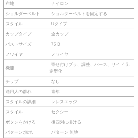
布地
ナイロン
ショルダーベルト
ショルダーベルトを固定する
スタイル
Uタイプ
カップタイプ
全カップ
バストサイズ
75 B
ノワイヤ
ノワイヤ
寄せ付けブラ、調整、バース、サイド収、
機能
定型化
チップ
なし
適用人の群れ
青年
スタイルの詳細
レレスエッジ
スタイル
セクシー
ボタンをかける
後四列に掛ける
パターン:無地
パターン:無地