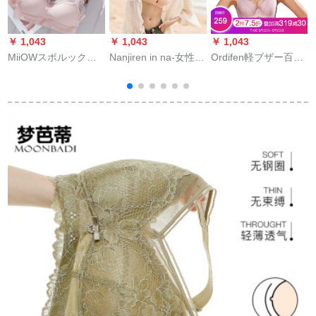
￥ 1,043
￥ 1,043
￥ 1,043
￥
MiiOWスポルックス
Nanjiren in na-女性の
Ordifen軽ブザー百货
が见えない睡眠ベス
肩ベトな整形下のブ
店同タワー大ケープ
ト女性ノ-ワイヤラニ
ラジャ-小さな胸に寄
调整型薄いカプラ
ンキング耐冲撃防走
せられた滑り止めノ-
6204清紫80 C/36 C
光随意にカートす
ワイヤウェルディー
る。ヨガネの水ピン
女性の胸に貼って、
クサイでございま
胸の肩に付けた完璧
す。
な肌75 A
7