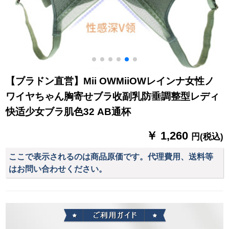
【ブラドン直営】Mii OWMiiOWレインナ女性ノ
ワイヤちゃん胸寄せブラ收副乳防垂調整型レディ
快适少女ブラ肌色32 AB通杯
￥ 1,260
円(税込)
ここで表示されるのは商品原価です。代理費用、送料等
はお問い合わせください。