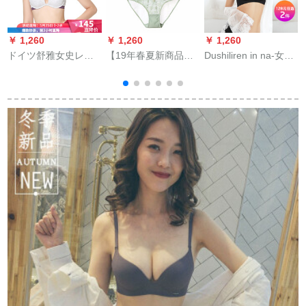
￥ 1,260
￥ 1,260
￥ 1,260
￥
ドイツ舒雅女史レー
【19年春夏新商品】
Dushiliren in na-女ノ-
ン舒美绵3/4薄いカー
【買って送る】イブ
ワイヤQソフトV寄せ
プブラベル钢轮寄せ
の誘惑深Vセクレイゼ
ブラ魔丽聚娇面形が
ブラジャ20/5492 B浅
ルス大きな胸小見え
见えない寄せブラセ
花灰+暗い紫(541)75
ます軽軽セズ女史イ
女史ブラジャ-0947黒
B
カリア浅緑75 B
70 B/32
す
A