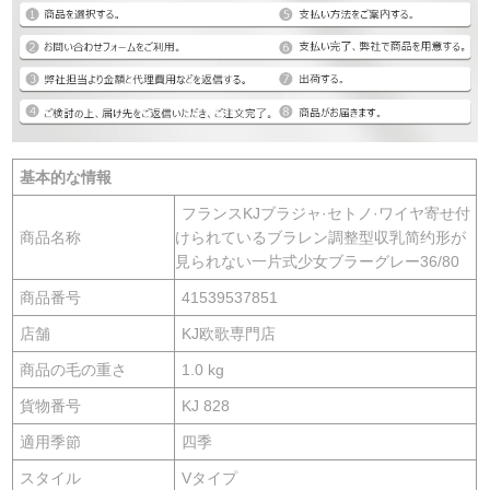
基本的な情報
フランスKJブラジャ·セトノ·ワイヤ寄せ付
商品名称
けられているブラレン調整型収乳简约形が
見られない一片式少女ブラーグレー36/80
商品番号
41539537851
店舗
KJ欧歌専門店
商品の毛の重さ
1.0 kg
貨物番号
KJ 828
適用季節
四季
スタイル
Vタイプ