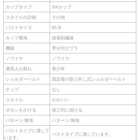
カップタイプ
3/4カップ
スタイルの詳細
その他
バストサイズ
85 B
カップ裏地
接着剤繊維
機能
寄せ付けブラ
ノワイヤ
ノワイヤ
適用人の群れ
青少年
ショルダーベルト
固定後の取り外し式ショルダーベルト
チップ
なし
スタイル
かわいい
ボタンをかける
後三列に掛ける
パターン:無地
パターン:無地
バストタイプに適して
バストタイプに適しています。
います。