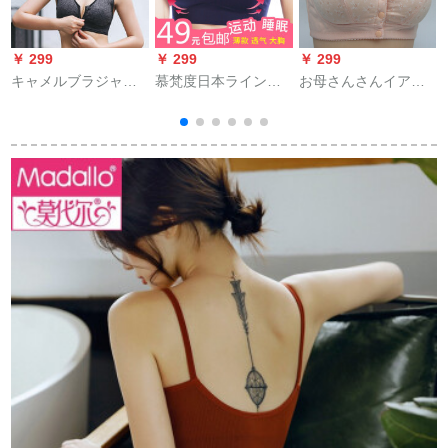
￥ 299
￥ 299
￥ 299
￥
キャメルブラジャリ
慕梵度日本ラインナ
お母さんさんイアン
ング耐冲撃ビレッグ
—女性の大好きなサ
ナバー女子コットン
サズ寄せ付けられま
イズの太さっていう
100%老人ブラ中年ノ
す。ブラベベル式bra
mmノ-ワイヤ寄せ付
ワーヤの前に中高年
Front
けられます。ブラ耐
のビレッグを差押し
pa.con.ph.ph.ph.jp.pa.con。
冲撃ブラの大きな胸
ます。本年の赤は速
M
の形が200斤の形が见
く通用します。妊妇
えない大きなサズの
少女の加肥に适した
ランニングベストで
サズです。スポーツ
す。ヨガスポポルッ
ベスト肌色48/110
クスの深い青さMは
100斤34 BCDを提案
します。