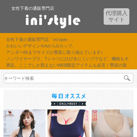
女性下着の通販専門店
代理購入
サイト
女性下着の通販専門店「ini'style」。
かわいいデザインやAからGカップ、
アンダー85までサイズが豊富に取り揃えています♪
ノンワイヤーブラ、Tシャツにひびきにくいブラなど、機能も大
満足。ここでしか買えないWEB限定アイテムも必見！季節の新
作が続々入荷中！