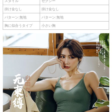
スタイル
セクシー
掛け金なし
掛け金なし
パターン:無地
パターン:無地
胸に似合うタイプ
小さい胸