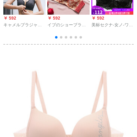
￥ 592
￥ 592
￥ 592
￥
キャメルブラジャリ
イブのショーブラジ
美标セクナ-女ノ-ワイ
ング耐冲撃ビレッグ
ャ花刺繡レス小さい
ヤフーレン式レ-スブ
サズ寄せ付けられま
胸軟鋼輪寄せブラ調
ラ軽くて薄い形が见
す。ブラベベル式bra
整型Bケース軽イレン
えないシルクロージ
Front
ナ3643暗紅75 A=34
ャX 1005黒80 B
pa.con.ph.ph.ph.jp.pa.con。
A厚杯
し