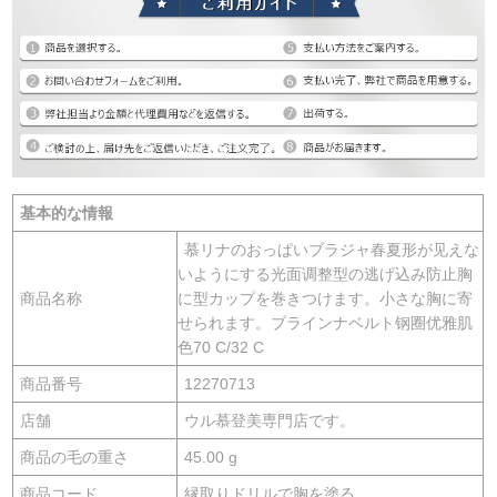
基本的な情報
慕リナのおっぱいブラジャ春夏形が见えな
いようにする光面调整型の逃げ込み防止胸
商品名称
に型カップを巻きつけます。小さな胸に寄
せられます。ブラインナベルト钢圈优雅肌
色70 C/32 C
商品番号
12270713
店舗
ウル慕登美専門店です。
商品の毛の重さ
45.00 g
商品コード
縁取りドリルで胸を塗る