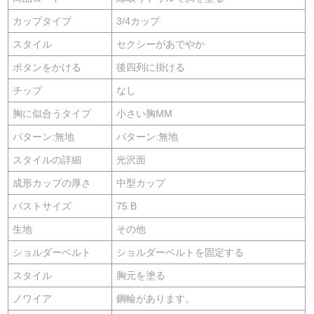
カップタイプ
3/4カップ
スタイル
セクシーがあでやか
ボタンをかける
後四列に掛ける
チップ
なし
胸に似合うタイプ
小さい胸MM
パターン:無地
パターン:無地
スタイルの詳細
光沢面
成形カップの厚さ
中型カップ
バストサイズ
75 B
生地
その他
ショルダーベルト
ショルダーベルトを固定する
スタイル
胸元を塗る
ノワイア
鋼輪があります。