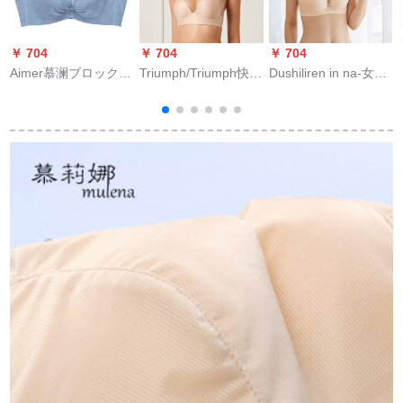
￥ 704
￥ 704
￥ 704
￥
Aimer慕澜ブロック女
Triumph/Triumph快适
Dushiliren in na-女性
子史イレン塑爽二寄
适适适适适适适适适
19新品レセクブラ軽
せブラ副乳房バスタ
适适适适适适适适适
モードカプファウル
ット通気性がいいバ
适适适适适适适适适
ブロック寄せ付けブ
8
ス4/4全カープ薄いカ
适合インナ-女简约柔
ロックCカップDカッ
ープケースケースA
软ノ-ワイヤ形が见え
プ女性史ブラジャ2 B
11771青灰色C 80
ないブタプロのブラ
8208肌色80 C/36
ジャ-11-1611肌色-EP
75 A