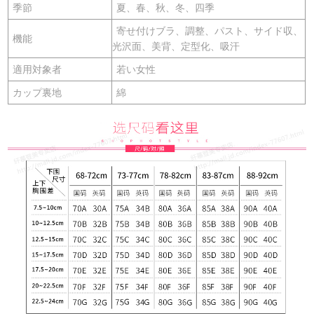
季節
夏、春、秋、冬、四季
寄せ付けブラ、調整、パスト、サイド収、
機能
光沢面、美背、定型化、吸汗
適用対象者
若い女性
カップ裏地
綿