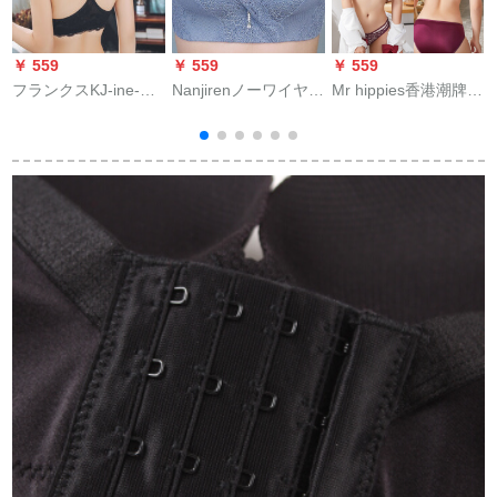
￥ 559
￥ 559
￥ 559
￥
フランクスKJ-ine-女
Nanjirenノーワイヤブ
Mr hippies香港潮牌
N
寄せブラセクノ-ワイ
ラジャが軽くて小さ
2019ノ-ワイヤセクシ
ヤ前ボタレ-セセンナ-
な胸に寄せられてい
ー美背レ-ス前バーク
セバスバース女子通
ます。調整型ブラコ
ブレザー·セクシ調整
气性がないブラ-収副
ブレク副乳セクシー
型ミニ胸イナレイン
ス
乳美背ブス70 A=32
レセセスの女性史イ
80 A 36 A
1
A(Sサズショーツ)を
セナーナーナーナー
配合します。
ナーネリング青(単
品)70 A/32