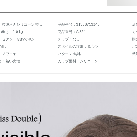
商品名称：波波さんシリコーン整形しています。厚め寄せばせブラさんの胸のウェディングベールを持っています。胸の張り紙には肩掛けなしのレインナラ経典版Aカップがあります。
商品番号：31338753248
店
重さ：1.0 kg
商品番号：A 224
カ
：セクシーがあでやか
チップ：なし
胸
の他
スタイルの詳細：低心位
バ
：ノワイヤ
パターン:無地
者：若い女性
カップ里料：シリコーン