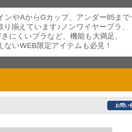
インやAからGカップ、アンダー85まで
取り揃えています♪ノンワイヤーブラ、
びきにくいブラなど、機能も大満足。
えないWEB限定アイテムも必見！
お問い