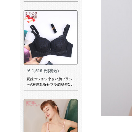
れた薄いベト形が見られま
す。ランニングブラザー睡眠
レンナバー肌色+灰色XL(80 C-
85 D)
￥
1,519 円(税込)
夏娃のショウ小さい胸ブラジ
ャA杯厚款寄せブラ調整型Cカ
プ軽めめイナー3650黒75
A=34 A厚杯