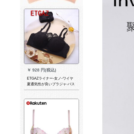
￥
928 円(税込)
ETGAZライナー-女ノ-ワイヤ
夏通気性が良いブラジャ-バス
ストスト胸寄せせせせブラブ
ラ小せ胸セクシー乳首式迷走
防止ブラブラブラジック