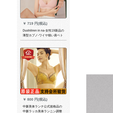
￥
719 円(税込)
Dushiliren in na-女性19新品の
薄型カプノ-ワイヤ细い肩ベト
の軽い感じはシリズの光面ト
ライアングルです。親舒元気
少女ブラジャ-2 B 9221裸ピン
クM(75 A/B/C)
￥
800 円(税込)
中脈美体ランナ公式規格品の
中脈ラッカ美体ランニン調整