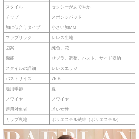
スタイル
セクシーがあでやか
チップ
スポンジパッド
胸に似合うタイプ
小さい胸MM
ファブリック
レレス生地
図案
純色、花
機能
せブラ、調整、バスト、サイド収納
スタイルの詳細
レレスエッジ
バストサイズ
75 B
適用季節
夏
ノワイヤ
ノワイヤ
適用対象者
若い女性
カップ裏地
ポリエステル繊維（ポリエステル）