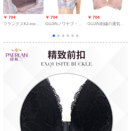
￥ 704
￥ 704
￥ 704
￥
フランクスKJ-ine-女
GUJINノワヤブ・ブ
GUJIN刺繡の通気性
史ノ-ワイヤ軽い寄せ
ラジャと同じです。
がいいですが、深いV
付けです。ブラジャ
女性は上薄い下に厚
軽くて薄い挿入片を
ノ-ノ-ワイヤ神器大
くて小さい胸を寄せ
送ります。ブラジャ
コ-ドブラ-セバスブラ
てくれます。ブラブ
イナ女性0 G 863シン
70 A=32 A
ラレディティーク軽
パウダー75 B
薄ブザ0 H 860青灰80
B
ネ