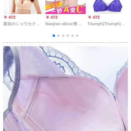
￥ 472
￥ 472
￥ 472
￥
夏娃のショウセクシ-
Nanjiren silicon整形
Triumph(Triumph)日
女ブラジャ-軟鋼圏整
しています。女性の
本ブルジャレ-スセシ-
型快适通性が良ささ
小さい胸を整形して
快适性ノ-ワイヤ女性
さささささささささ
ください。ラグーの
ブラ-10170559青-M
ささぎのレ-ス寄せば
ウイクはドレスを着
ばブラ女史ブナ-3630
て水を泳ぎます。女
肌色75 A
神の滑り止め止め止
3
めバトの密着形が见
えない美背奈です。
NAS 6 X 2007-17肌
色Bケースです。