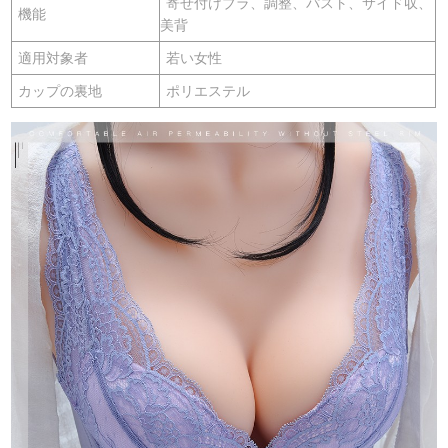
寄せ付けブラ、調整、パスト、サイド収、
機能
美背
適用対象者
若い女性
カップの裏地
ポリエステル