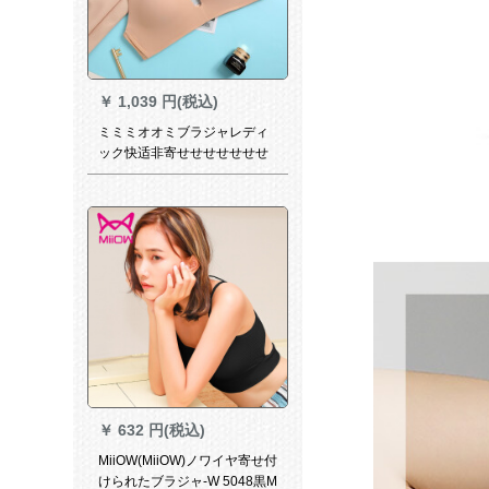
￥
1,039 円(税込)
ミミミオオミブラジャレディ
ック快适非寄せせせせせせせ
せせせせせせブラノワワ通気
性が良ささそうな纯色のシフ
ァト肌色85 A/B
￥
632 円(税込)
MiiOW(MiiOW)ノワイヤ寄せ付
けられたブラジャ-W 5048黒M