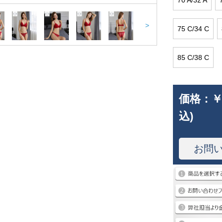
70 A/32 A
>
75 C/34 C
85 C/38 C
価格：
￥
込)
お問