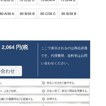
70 B/32 B
70 C/32 C
75 A/34 A
75 B/34 B
80 A/36 A
80 B/36 B
80 C/36 C
85 B/38 B
 2,064 円(税
ここで表示されるのは商品原価
です。代理費用、送料等はお問
い合わせください。
い合わせ