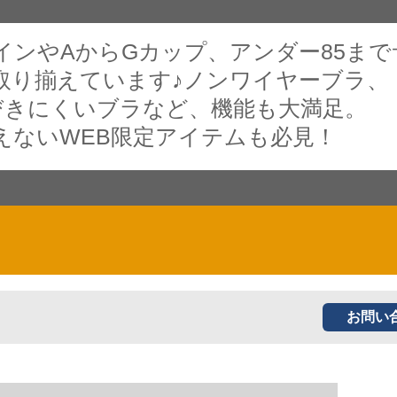
インやAからGカップ、アンダー85まで
取り揃えています♪ノンワイヤーブラ、
びきにくいブラなど、機能も大満足。
えないWEB限定アイテムも必見！
お問い