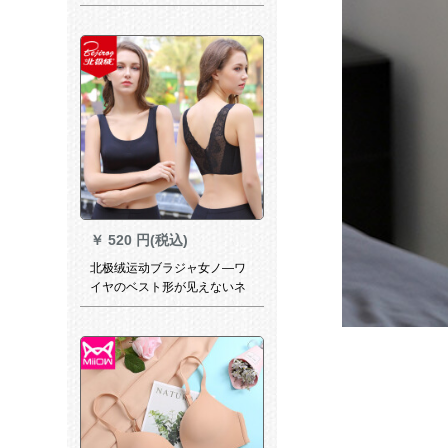
クラック透明レ-ス大コドブラ-
夏季黒75 A
￥
520 円(税込)
北极绒运动ブラジャ女ノ―ワ
イヤのベスト形が见えないネ
イルラインナ―ランニンキン
グ耐冲撃寄せ付けられます。
乳首睡眠ブラ黒いS