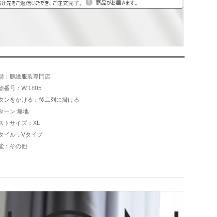
舗：鵬達服装専門店
物番号：W 1805
タンをかける：後二列に掛ける
ターン:無地
ストサイズ：XL
タイル：Vタイプ
能：その他