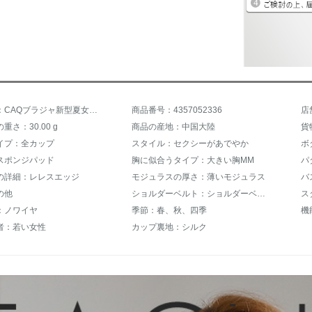
商品名称：CAQブラジャ新型夏女史レインレインレインレインレインセセセセシーアノワイア寄せせせ付けブラ少女ブザー収副乳薄杯ブラーW 1805ワインレッド75 B/34 B
商品番号：4357052336
店
重さ：30.00 g
商品の産地：中国大陸
貨
イプ：全カップ
スタイル：セクシーがあでやか
ボ
スポンジパッド
胸に似合うタイプ：大きい胸MM
パ
の詳細：レレスエッジ
モジュラスの厚さ：薄いモジュラス
バ
の他
ショルダーベルト：ショルダーベルトを固定する
ス
：ノワイヤ
季節：春、秋、四季
機
者：若い女性
カップ裏地：シルク