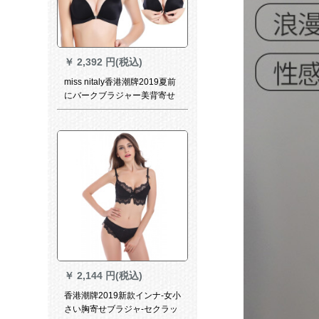
￥
2,392 円(税込)
miss nitaly香港潮牌2019夏前
にバークブラジャー美背寄せ
ブラスト厚手セクシー露背交
差帯ノワア形が见えない细帯
百合ヴァンブラ34/75 AB中厚
杯
￥
2,144 円(税込)
香港潮牌2019新款インナ-女小
さい胸寄せブラジャ-セクラッ