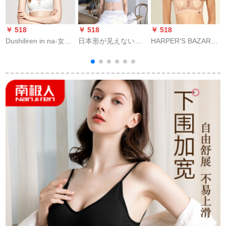
￥ 518
￥ 518
￥ 518
￥
Dushiliren in na-女性
日本形が见えない予
HARPER'S BAZAR
C
19新品セクシ-シ-ズ
防ダニラテックス女
Frishションバー女子
レ-スブラ軽の薄棉杯
性一片式レビスペル
史ブラジャ軽セクシ
ノ-イヤ三角杯寄せせ
ジックのノア・ワワ
ラインナイサービス
せせらせせせせせブ
ワワワワイヤショッ
ブラジャ寄せば、ブ
Q
ラT型女性史ブラジャ
キ式バージ月光灰S
ラノワア肌色Mが70
白
2 B 8526白80 B/36
B/70 C/75 A/75 Bに適
合します。