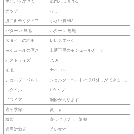
ボタンをかける
後四列に掛ける
チップ
なし
胸に似合うタイプ
小さい胸MM
パターン:無地
パターン:無地
スタイルの詳細
レレスエッジ
モジュールの厚さ
上薄下厚のモジュールカップ
バストサイズ
75 A
布地
ナイロン
ショルダーベルト
ショルダーベルトの取り外しができます。
スタイル
Uタイプ
ノワイア
鋼輪があります。
適用季節
夏、春
機能
寄せ付けブラ、調整
適用対象者
若い女性