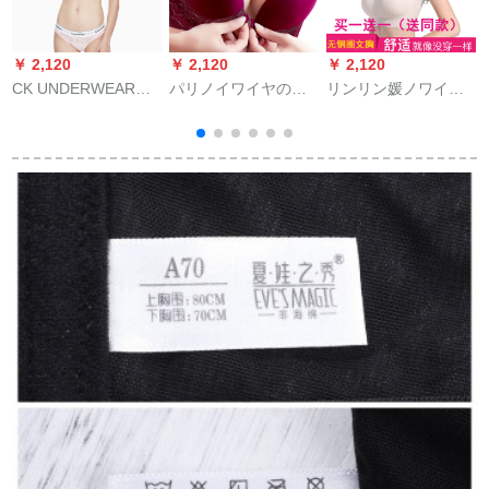
￥ 2,120
￥ 2,120
￥ 2,120
￥
CK UNDERWEAR
パリノイワイヤの前
リンリン媛ノワイヤ
G
2019春夏新女史快适
にブラジャの新商品
ブラジャ運動インナ
薄マックス・クラス
をバークした美背レ-
ー女性から寄せられ
モルデルスポスポー
ス寄せせせせろブレ
た薄いベト形が見ら
ツツブロックQF
セクシー一片式光面
れます。ランニング
ナ
5261 AD FNU-ピンク
イナ-ナメ赤70 B
ブラザー睡眠レンナ
M
バー肌色+灰色XL(80
C-85 D)