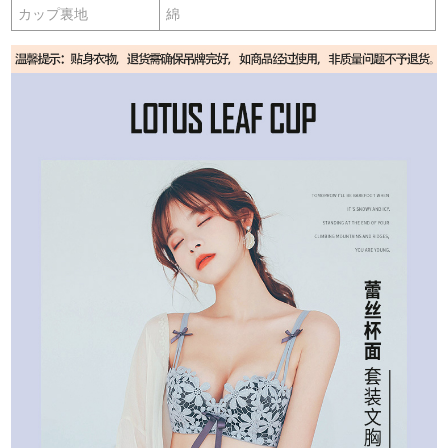
カップ裏地
綿