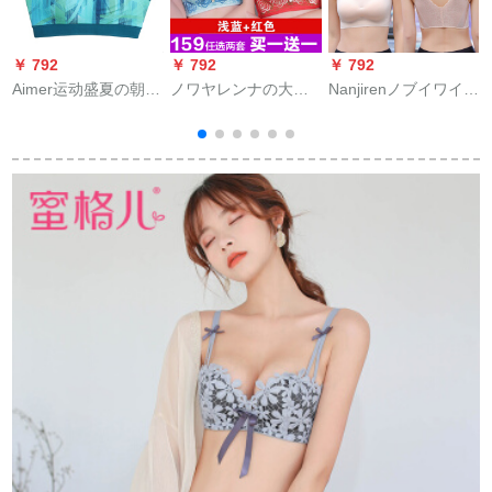
￥ 792
￥ 792
￥ 792
￥
Aimer运动盛夏の朝の
ノワヤレンナの大き
Nanjirenノブイワイヤ
ラングーで强度运动
なサズで軽めのブラ
スポ-ツブチ軽イイマ
ブレーナ女性耐冲撃
ジャに送る。胸のセ
イクロメ-ルが见えな
防下専门一体ランニ
クを寄せ付けます。
いブランニングベト
グフ登山ヨガチ
ブラバートは副乳を
の肩の肌色M(75 B-80
厚くします。ブラの
A)
垂れ防止ブザーセト
1
は薄い青い+赤い【2
セクト】36/80 A