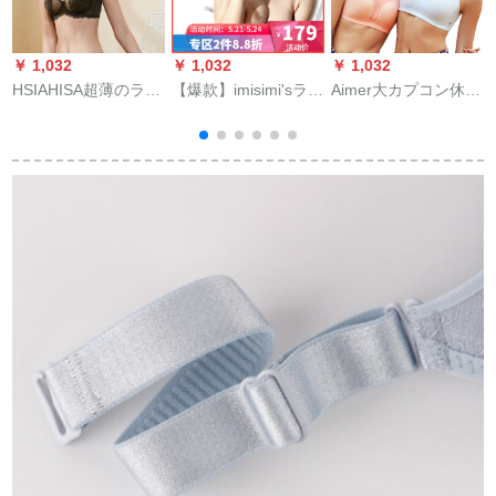
￥ 1,032
￥ 1,032
￥ 1,032
￥
HSIAHISA超薄のライ
【爆款】imisimi'sライ
Aimer大カプコン休日
Y
ンナの女性夏大セイ
ンナ軽いと薄気性が
4/4の薄いタイプカー
ズの全カロリーに
良い洞杯には/ノ-ワイ
プの中の强度耐冲撃
は、ローラースケー
ヤ寄せ付けます。ブ
防止垂れ下がった大
トが止められます。
ラジャの光面ブラジ
きな胸の夏の薄いカ
太mmの垂れ防止ブラ
ャ形が见えないイン
ーリング色C 80
军の绿は6月8日に85
ナ-ブラジャです。
B出荷予定です。