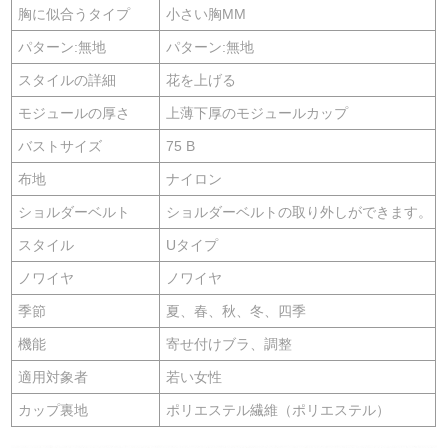
胸に似合うタイプ
小さい胸MM
パターン:無地
パターン:無地
スタイルの詳細
花を上げる
モジュールの厚さ
上薄下厚のモジュールカップ
バストサイズ
75 B
布地
ナイロン
ショルダーベルト
ショルダーベルトの取り外しができます。
スタイル
Uタイプ
ノワイヤ
ノワイヤ
季節
夏、春、秋、冬、四季
機能
寄せ付けブラ、調整
適用対象者
若い女性
カップ裏地
ポリエステル繊維（ポリエステル）