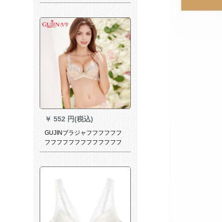
ジャ形が见えないか、バート
ンNZF 8 C 302肌色1105 M
￥
552 円(税込)
GUJINブラジャフフフフフフ
フフフフフフフフフフフフフ
ファンス薄型カープが軽いの
で快适です。高包容性があり
ます。せブラの形をしてくだ
さい。ラインガ·ルカラ·0 D
202 75 B