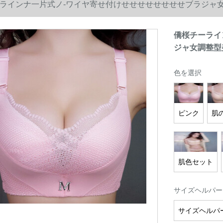
ラインナ一片式ノ-ワイヤ寄せ付けせせせせせせせせブラジャ女調整
僑桜チーライ
ジャ女調整型美
色を選択
ピンク
肌
肌色セット
サイズヘルパー
サイズヘルパ