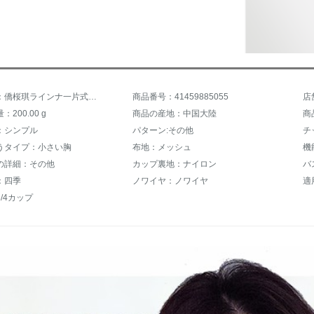
商品名称：僑桜琪ラインナ一片式ノ-ワイヤ寄せせブラジャ女性調整型美背快适セクライトピンク(AB同杯)75/34
商品番号：41459885055
店
200.00 g
商品の産地：中国大陸
商
：シンプル
パターン:その他
チ
うタイプ：小さい胸
布地：メッシュ
機
の詳細：その他
カップ裏地：ナイロン
バ
：四季
ノワイヤ：ノワイヤ
適
/4カップ