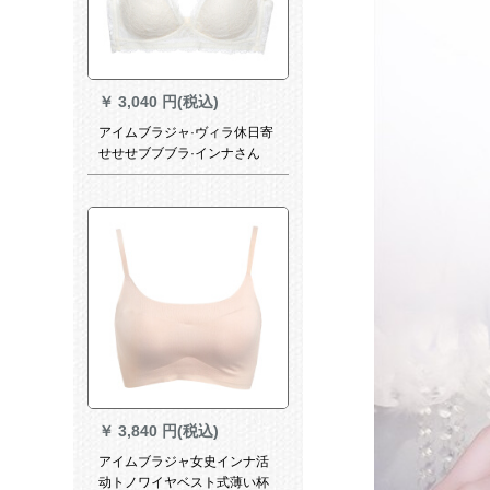
￥
3,040 円(税込)
アイムブラジャ·ヴィラ休日寄
せせせブブブラ·インナさん
4/4ノ·ワイヤ无托全カープカ
ップブラジャ·AM 171665 2メ
トル白165
￥
3,840 円(税込)
アイムブラジャ女史インナ活
动トノワイヤベスト式薄い杯