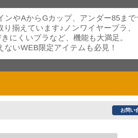
インやAからGカップ、アンダー85まで
取り揃えています♪ノンワイヤーブラ、
びきにくいブラなど、機能も大満足。
えないWEB限定アイテムも必見！
お問い