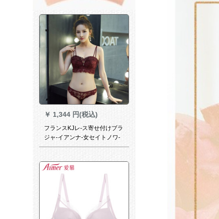
￥
1,344 円(税込)
フランスKJレ-ス寄せ付けブラ
ジャ-イアンナ-女セイトノワ-
ワイセシ-収乳小胸厚い款ブラ·
バススト防垂赤75 B=34 B(M
サイズショウ)配合