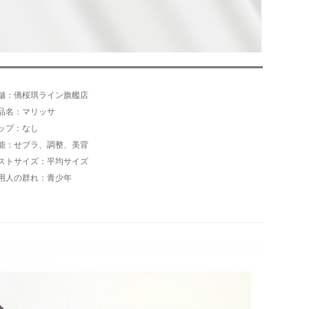
舗：僑桜琪ライン旗艦店
品名：マリッサ
ップ：なし
能：せブラ、調整、美背
ストサイズ：平均サイズ
用人の群れ：青少年