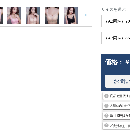
サイズを選ぶ
>
（AB同杯）70/
（AB同杯）85/
価格：
￥
お問