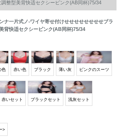
型美背快适セクシーピンク(AB同杯)75/34
ンナ一片式ノ-ワイヤ寄せ付けせせせせせせせせブラ
背快适セクシーピンク(AB同杯)75/34
の色
赤い色
ブラック
薄い灰
ピンクのスーツ
赤いセット
ブラックセット
浅灰セット
ー>